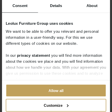
Consent
Details
About
Formschön abgerundet
Das Anbauprogramm fordert Sie dazu heraus,
Leolux Furniture Group uses cookies
Ihrer Kreativität freien Lauf zu lassen. Typisch für
We want to be able to offer you relevant and personal
information in a user-friendly way. For this we use
Melloo sind die runden Eckteile, mit denen Sie
different types of cookies on our website.
Ihre persönliche und bequeme Melloo-
Wohnlandschaft zusammenstellen. Fügen Sie ein
In our
privacy statement
you will find more information
Lounge-Element zum Relaxen hinzu oder setzen
about the cookies we place and you will find information
Sie zusätzliche Sitzteile ein, damit Sie diesen
about how we handle your data. With your agreement you
Genuss mit möglichst vielen Menschen teilen
give us permission to use these cookies and to analyze
your data.
können.
Allow all
Customize