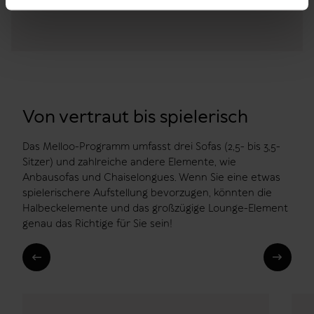
Von vertraut bis spielerisch
Das Melloo-Programm umfasst drei Sofas (2,5- bis 3,5-
Sitzer) und zahlreiche andere Elemente, wie
Anbausofas und Chaiselongues. Wenn Sie eine etwas
spielerischere Aufstellung bevorzugen, könnten die
Halbeckelemente und das großzügige Lounge-Element
genau das Richtige für Sie sein!