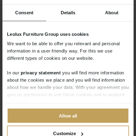
Consent
Details
About
Leolux Furniture Group uses cookies
We want to be able to offer you relevant and personal
NIEDRIG
information in a user-friendly way. For this we use
Wirklich Faulenzen
different types of cookies on our website.
In our
privacy statement
you will find more information
Abgerundete Ecken und eine niedrige, tiefe
about the cookies we place and you will find information
Sitzfläche definieren bei Nivti Entspannung und
about how we handle your data. With your agreement you
give us permission to use these cookies and to analyze
Komfort. Der Feinabstimmung des Sitzkomforts
your data.
wurde viel Aufmerksamkeit gewidmet. Wirklich
Faulenzen ist nämlich nur mit der richtigen
Allow all
Kombination aus Unterstützung und Weichheit
möglich. Auch Nivtis Erscheinungsbild vermittelt
Customize