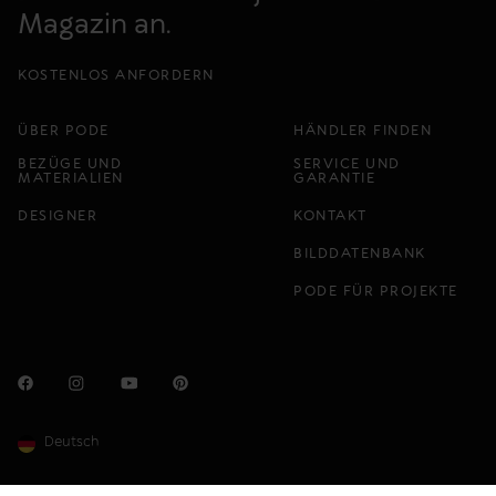
Magazin an.
KOSTENLOS ANFORDERN
ÜBER PODE
HÄNDLER FINDEN
BEZÜGE UND
SERVICE UND
MATERIALIEN
GARANTIE
DESIGNER
KONTAKT
BILDDATENBANK
PODE FÜR PROJEKTE
Deutsch
PRODUKTINFO
HÄNDLERSUCHE
Site by One Shoe