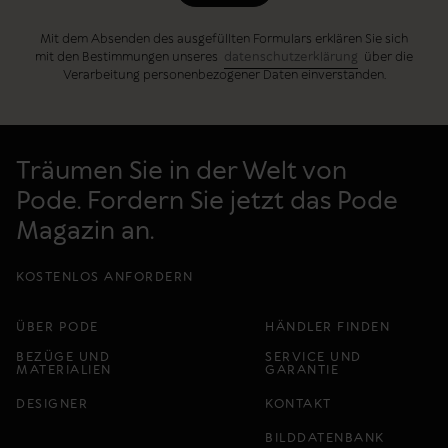
Mit dem Absenden des ausgefüllten Formulars erklären Sie sich
mit den Bestimmungen unseres
datenschutzerklärung
über die
Verarbeitung personenbezogener Daten einverstanden.
Träumen Sie in der Welt von
Pode. Fordern Sie jetzt das Pode
Magazin an.
KOSTENLOS ANFORDERN
ÜBER PODE
HÄNDLER FINDEN
BEZÜGE UND
SERVICE UND
MATERIALIEN
GARANTIE
DESIGNER
KONTAKT
BILDDATENBANK