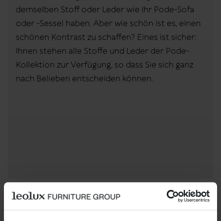
demselben Stoff oder Leder wie Ihr Pode-Sofa
oder -Sessel haben. Aber wie schön ist es, einen
schönen Kontrast zu schaffen? Eines ist sicher:
Ihnen stehen alle Stoffe und Leder der Pode-
Kollektion zur Verfügung, so dass Sie sich ganz
nach Belieben entscheiden können.
Formate