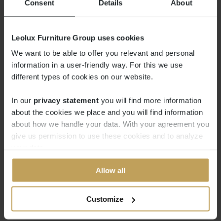
Consent
Details
About
Zabaz gibt es in verschiedenen Größen, alle mit
einer quadratischen Platte. Der große Salontisch
ist 90 x 90 cm groß und der kleinere hat eine
Leolux Furniture Group uses cookies
Platte von 60 x 60 cm. Und weil der kleinere tisch
We want to be able to offer you relevant and personal
etwas höher ist, können Sie die Tischplatten
information in a user-friendly way. For this we use
schön überlappen lassen. Schließlich gibt es
different types of cookies on our website.
noch den Beistelltisch, der sich bequem über die
In our
privacy statement
you will find more information
Sitzfläche Ihres Sofas schieben lässt.
about the cookies we place and you will find information
about how we handle your data. With your agreement you
give us permission to use these cookies and to analyze
your data.
Allow all
Customize